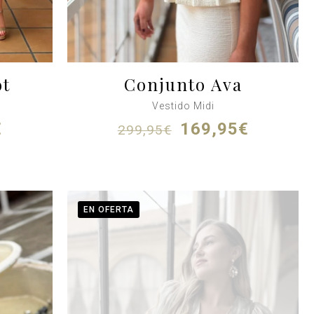
ot
Conjunto Ava
Vestido Midi
El
El
El
€
169,95
€
299,95
€
precio
precio
precio
actual
original
actual
es:
era:
es:
.
179,95€.
299,95€.
169,95€
EN OFERTA