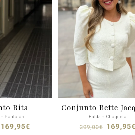
to Rita
Conjunto Bette Jac
 + Pantalón
Falda + Chaqueta
El
El
El
169,95
€
169,95
299,00
€
precio
precio
precio