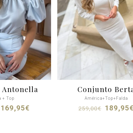
 Antonella
Conjunto Bert
a + Top
América+Top+Falda
El
El
El
169,95
€
189,95
259,00
€
precio
precio
precio
original
actual
original
era:
es:
era: