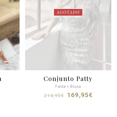
AGOTADO
a
Conjunto Patty
Falda + Blusa
El
El
El
€
169,95
€
214,95
€
precio
precio
precio
actual
original
actual
es:
era:
es: