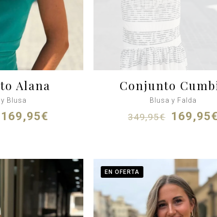
to Alana
Conjunto Cumb
 y Blusa
Blusa y Falda
El
El
El
169,95
€
169,95
349,95
€
precio
precio
precio
original
actual
original
era:
es:
era:
230,00€.
169,95€.
349,95€
EN OFERTA