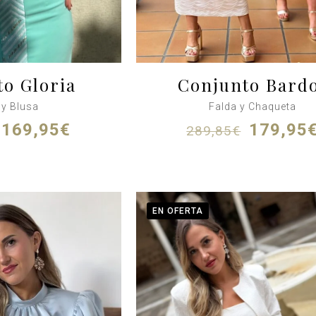
o Gloria
Conjunto Bard
 y Blusa
Falda y Chaqueta
El
El
El
169,95
€
179,95
289,85
€
precio
precio
precio
original
actual
original
era:
es:
era:
204,00€.
169,95€.
289,85€
EN OFERTA