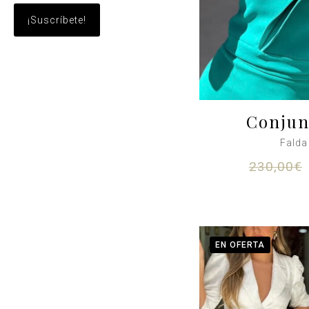
Conjun
Falda
230,00
€
EN OFERTA