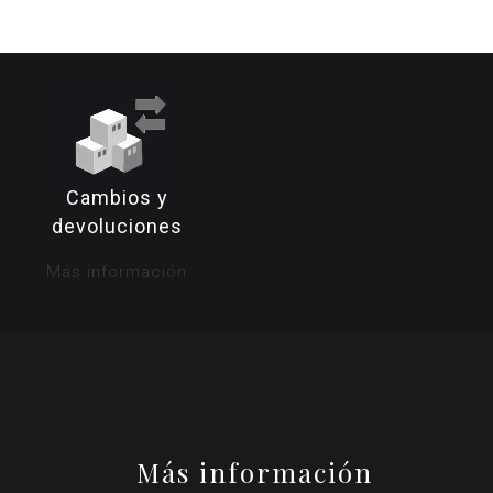
.
189,95€.
214,95€.
169,95€
Cambios y
devoluciones
Más información
Más información