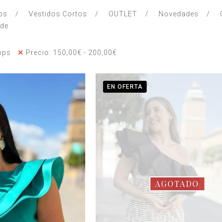
ps
Vestidos Cortos
OUTLET
Novedades
nde
ops
Precio:
150,00
€
-
200,00
€
EN OFERTA
AGOTADO