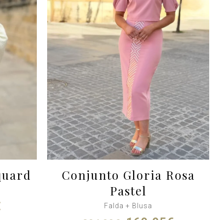
quard
Conjunto Gloria Rosa
Pastel
El
€
Falda + Blusa
precio