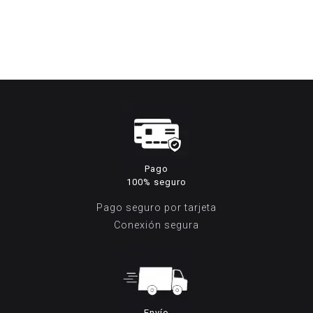
precio
precio
original
actual
era:
es:
199,95€.
99,95€.
Pago
100% seguro
Pago seguro por tarjeta
Conexión segura
Envío