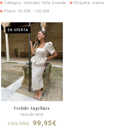
Category: Vestidos Talla Grande
Etiqueta: crema
Precio:
50,00
€
-
100,00
€
EN OFERTA
Vestido Angelines
Vestido Midi
El
El
99,95
€
199,95
€