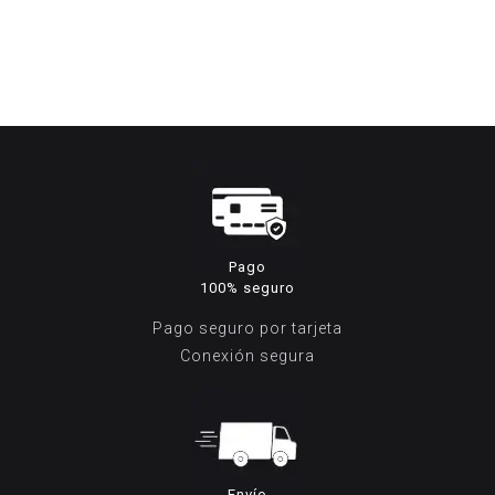
precio
precio
original
actual
era:
es:
199,95€.
79,95€.
Pago
100% seguro
Pago seguro por tarjeta
Conexión segura
Envío