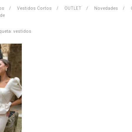
ps
Vestidos Cortos
OUTLET
Novedades
nde
iqueta: vestidos