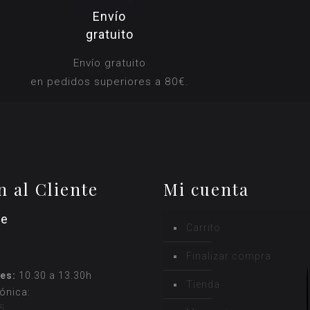
Envío
gratuito
Envío gratuito
en pedidos superiores a 80€.
n al Cliente
Mi cuenta
ne
Carrito
Finalizar compra
es:
10.30 a 13.30h
Tienda
fónica:
5