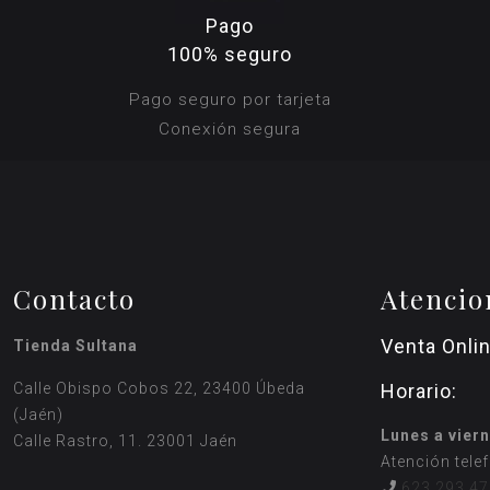
Pago
100% seguro
Pago seguro por tarjeta
Conexión segura
Contacto
Atencio
Venta Onli
Tienda Sultana
Calle Obispo Cobos 22, 23400 Úbeda
Horario:
(Jaén)
Lunes a viern
Calle Rastro, 11. 23001 Jaén
Atención tele
623 293 47