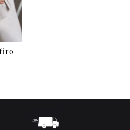
firo
i
€