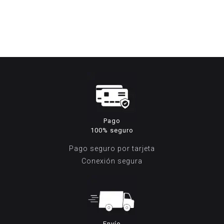
precio
precio
original
actual
era:
es:
99,95€.
49,95€.
Pago
100% seguro
Pago seguro por tarjeta
Conexión segura
Envío