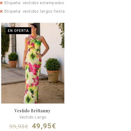
Etiqueta: vestidos estampados
Etiqueta: vestidos largos fiesta
EN OFERTA
Vestido Brittanny
Vestido Largo
El
El
49,95
€
99,95
€