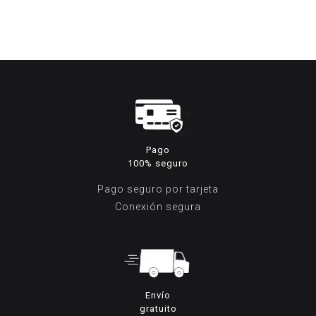
original
actual
era:
es:
375,00€.
179,95€.
Pago
100% seguro
Pago seguro por tarjeta
Conexión segura
Envío
gratuito