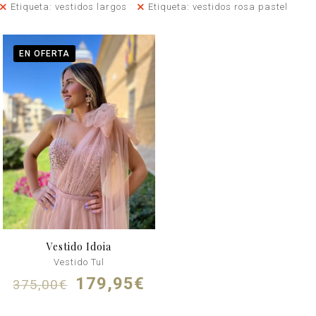
Etiqueta: vestidos largos
Etiqueta: vestidos rosa pastel
EN OFERTA
Vestido Idoia
Vestido Tul
El
El
179,95
€
375,00
€
precio
precio