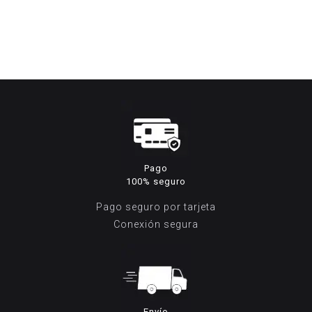
precio
precio
precio
pr
original
actual
original
ac
era:
es:
era:
es
199,95€.
69,95€.
169,95€.
99
Pago
100% seguro
Pago seguro por tarjeta
Conexión segura
Envío