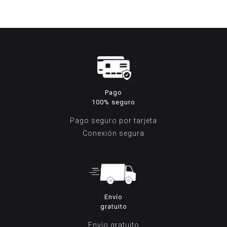
era:
es:
259,00€.
189,95€.
Pago
100% seguro
Pago seguro por tarjeta
Conexión segura
Envío
gratuito
Envío gratuito