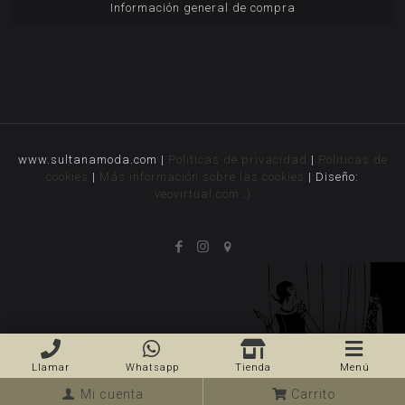
Información general de compra
www.sultanamoda.com |
Politicas de privacidad
|
Politicas de
cookies
|
Más información sobre las cookies
| Diseño:
veovirtual.com
;)
Llamar
Whatsapp
Tienda
Menú
Mi cuenta
Carrito