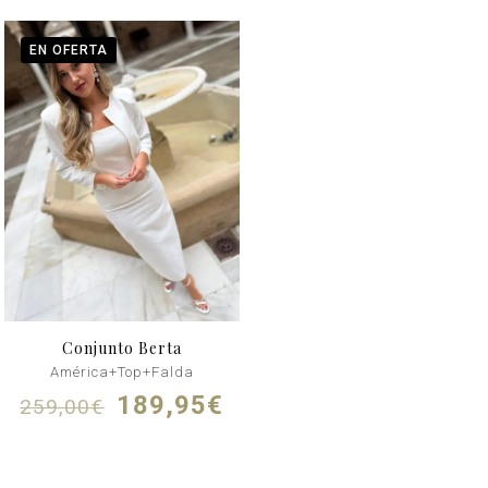
EN OFERTA
Conjunto Berta
América+Top+Falda
El
El
189,95
€
259,00
€
precio
precio
original
actual