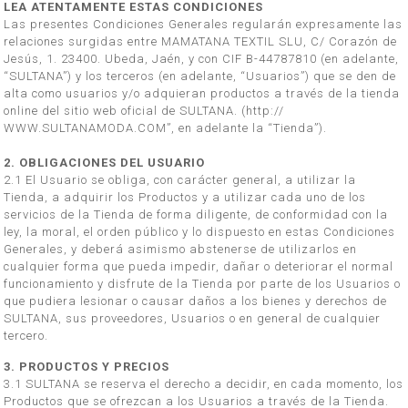
LEA ATENTAMENTE ESTAS CONDICIONES
Las presentes Condiciones Generales regularán expresamente las
relaciones surgidas entre MAMATANA TEXTIL SLU, C/ Corazón de
Jesús, 1. 23400. Ubeda, Jaén, y con CIF B-44787810 (en adelante,
“SULTANA”) y los terceros (en adelante, “Usuarios”) que se den de
alta como usuarios y/o adquieran productos a través de la tienda
online del sitio web oficial de SULTANA. (http://
WWW.SULTANAMODA.COM”, en adelante la “Tienda”).
2. OBLIGACIONES DEL USUARIO
2.1 El Usuario se obliga, con carácter general, a utilizar la
Tienda, a adquirir los Productos y a utilizar cada uno de los
servicios de la Tienda de forma diligente, de conformidad con la
ley, la moral, el orden público y lo dispuesto en estas Condiciones
Generales, y deberá asimismo abstenerse de utilizarlos en
cualquier forma que pueda impedir, dañar o deteriorar el normal
funcionamiento y disfrute de la Tienda por parte de los Usuarios o
que pudiera lesionar o causar daños a los bienes y derechos de
SULTANA, sus proveedores, Usuarios o en general de cualquier
tercero.
3. PRODUCTOS Y PRECIOS
3.1 SULTANA se reserva el derecho a decidir, en cada momento, los
Productos que se ofrezcan a los Usuarios a través de la Tienda.