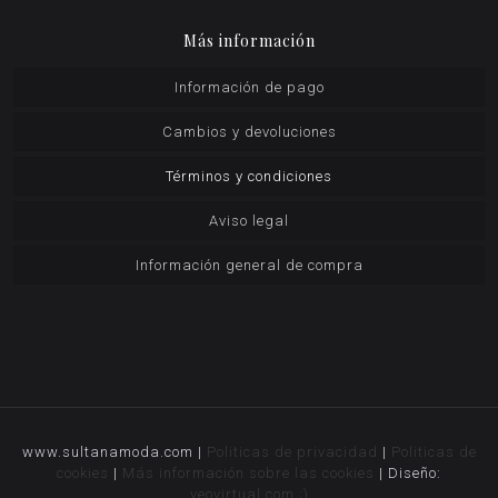
Más información
Información de pago
Cambios y devoluciones
Términos y condiciones
Aviso legal
Información general de compra
www.sultanamoda.com |
Politicas de privacidad
|
Politicas de
cookies
|
Más información sobre las cookies
| Diseño:
veovirtual.com
;)