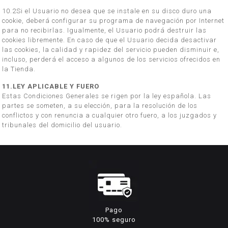
10.2Si el Usuario no desea que se instale en su disco duro una
cookie, deberá configurar su programa de navegación por Internet
para no recibirlas. Igualmente, el Usuario podrá destruir las
cookies libremente. En caso de que el Usuario decida desactivar
las cookies, la calidad y rapidez del servicio pueden disminuir e,
incluso, perderá el acceso a algunos de los servicios ofrecidos en
la Tienda.
11.LEY APLICABLE Y FUERO
Estas Condiciones Generales se rigen por la ley española. Las
partes se someten, a su elección, para la resolución de los
conflictos y con renuncia a cualquier otro fuero, a los juzgados y
tribunales del domicilio del usuario.
Pago
100% seguro