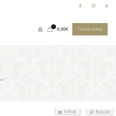
0
0,00€
Tienda online
ón”
Filtrar
Buscar