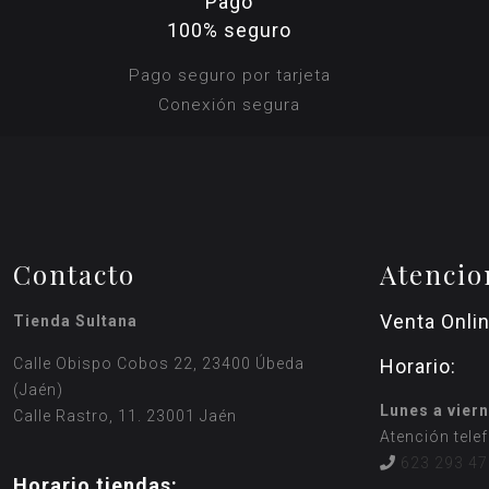
Pago
100% seguro
Pago seguro por tarjeta
Conexión segura
Contacto
Atencio
Venta Onli
Tienda Sultana
Calle Obispo Cobos 22, 23400 Úbeda
Horario:
(Jaén)
Lunes a viern
Calle Rastro, 11. 23001 Jaén
Atención tele
623 293 47
Horario tiendas: