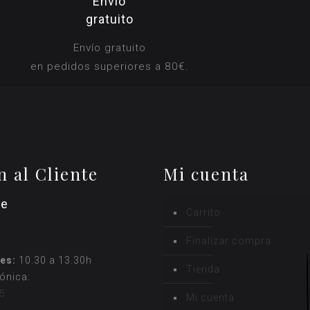
Envío
gratuito
Envío gratuito
en pedidos superiores a 80€.
n al Cliente
Mi cuenta
ne
Carrito
Finalizar compra
es:
10.30 a 13.30h
Tienda
fónica:
5
Mi cuenta