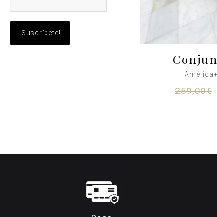
Conjun
América
259,00
€