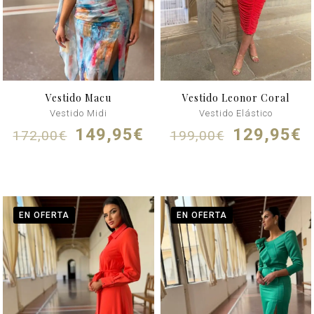
Vestido Macu
Vestido Leonor Coral
Vestido Midi
Vestido Elástico
El
El
El
E
149,95
€
129,95
€
172,00
€
199,00
€
precio
precio
precio
p
original
actual
original
a
era:
es:
era:
e
172,00€.
149,95€.
199,00€.
1
EN OFERTA
EN OFERTA