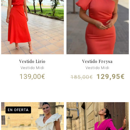
Vestido Lirio
Vestido Freysa
Vestido Midi
Vestido Midi
El
E
139,00
€
129,95
€
185,00
€
precio
p
original
a
era:
e
185,00€.
1
EN OFERTA