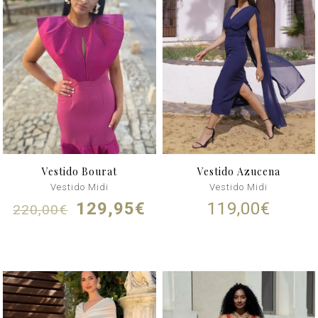
Vestido Bourat
Vestido Azucena
Vestido Midi
Vestido Midi
El
El
129,95
€
119,00
€
220,00
€
precio
precio
original
actual
era:
es:
220,00€.
129,95€.