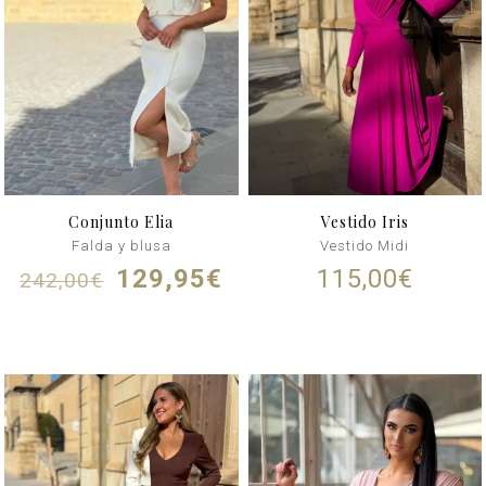
Conjunto Elia
Vestido Iris
Falda y blusa
Vestido Midi
El
El
129,95
€
115,00
€
242,00
€
precio
precio
original
actual
era:
es:
242,00€.
129,95€.