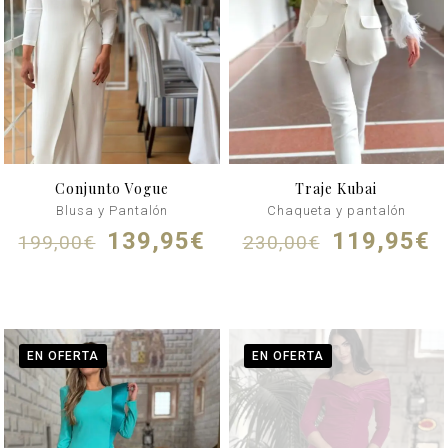
Conjunto Vogue
Traje Kubai
Blusa y Pantalón
Chaqueta y pantalón
El
El
El
E
139,95
€
119,95
€
199,00
€
230,00
€
precio
precio
precio
p
original
actual
original
a
era:
es:
era:
e
199,00€.
139,95€.
230,00€.
1
EN OFERTA
EN OFERTA