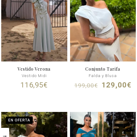
Vestido Verona
Conjunto Tarifa
Vestido Midi
Falda y Blusa
El
E
116,95
€
129,00
€
199,00
€
precio
p
original
a
era:
e
199,00€.
1
EN OFERTA