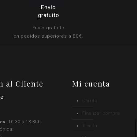
Envío
gratuito
Envío gratuito
en pedidos superiores a 80€.
n al Cliente
Mi cuenta
ne
Carrito
Finalizar compra
es:
10.30 a 13.30h
Tienda
fónica:
5