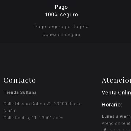
Pago
100% seguro
Pago seguro por tarjeta
Conexión segura
Contacto
Atencio
Venta Onli
Tienda Sultana
Calle Obispo Cobos 22, 23400 Úbeda
Horario:
(Jaén)
Lunes a viern
Calle Rastro, 11. 23001 Jaén
Atención tele
623 293 47