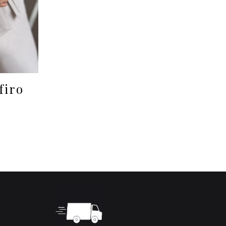
firo
i
€