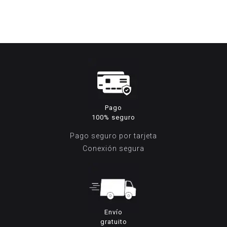
original
actual
era:
es:
214,95€.
169,95€.
Pago
100% seguro
Pago seguro por tarjeta
Conexión segura
Envío
gratuito