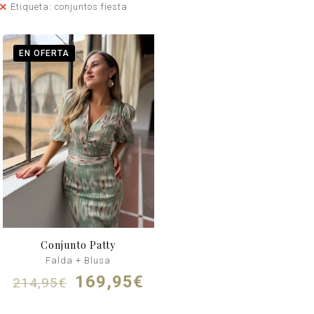
Etiqueta: conjuntos fiesta
EN OFERTA
Conjunto Patty
Falda + Blusa
El
El
169,95
€
214,95
€
precio
precio