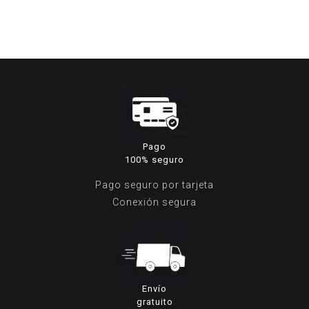
original
actual
era:
es:
259,00€.
189,95€.
Pago
100% seguro
Pago seguro por tarjeta
Conexión segura
Envío
gratuito