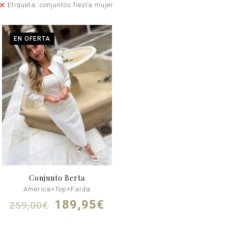
Etiqueta: conjuntos fiesta mujer
EN OFERTA
Conjunto Berta
América+Top+Falda
El
El
189,95
€
259,00
€
precio
precio