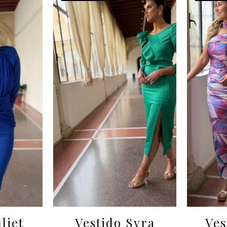
liet
Vestido Syra
Ves