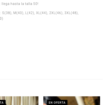
 llega hasta la talla 50!
: S(38), M(40), L(42), XL(44), 2XL(46), 3XL(48),
0)
TA
EN OFERTA