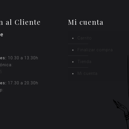
n al Cliente
Mi cuenta
ne
Carrito
Finalizar compra
es:
10.30 a 13.30h
Tienda
fónica:
5
Mi cuenta
es:
17.30 a 20.30h
p: