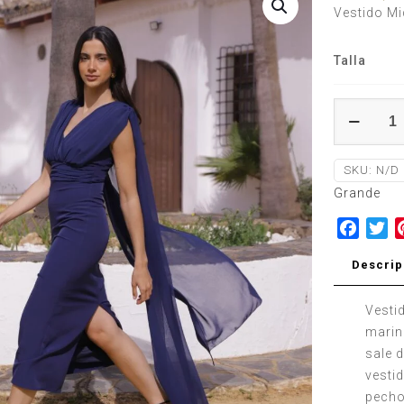
Vestido Mi
Talla
Vestido
Azucena
cantidad
SKU:
N/D
Grande
Face
Tw
Descrip
Vestid
marin
sale 
vestid
pecho 