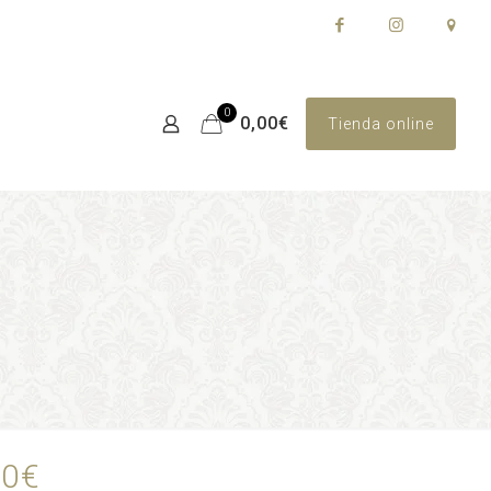
0
0,00€
Tienda online
00
€