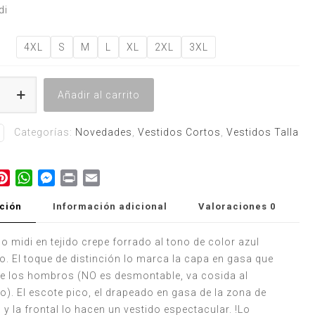
di
4XL
S
M
L
XL
2XL
3XL
Añadir al carrito
Categorías:
Novedades
,
Vestidos Cortos
,
Vestidos Talla
book
itter
Pinterest
WhatsApp
Messenger
Print
Email
ción
Información adicional
Valoraciones
0
o midi en tejido crepe forrado al tono de color azul
o. El toque de distinción lo marca la capa en gasa que
de los hombros (NO es desmontable, va cosida al
o). El escote pico, el drapeado en gasa de la zona de
y la frontal lo hacen un vestido espectacular. !Lo