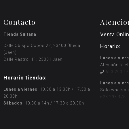
Contacto
Atencio
Venta Onli
Tienda Sultana
Calle Obispo Cobos 22, 23400 Úbeda
Horario:
(Jaén)
Lunes a viern
Calle Rastro, 11. 23001 Jaén
Atención tele
623 293 47
Horario tiendas:
Lunes a viern
Lunes a viernes:
10.30 a 13.30h / 17.30 a
Solo whatsap
20.30h
623 293 475
Sábados:
10.30 a 14h / 17.30 a 20.30h