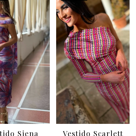
tido Siena
Vestido Scarlett