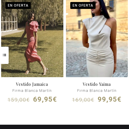
169,95€.
99,95€.
199,00€.
1
EN OFERTA
EN OFERTA
Vestido Jamaica
Vestido Yaima
Firma Blanca Martín
Firma Blanca Martín
El
El
El
El
69,95
€
99,95
€
159,00
€
169,00
€
precio
precio
precio
pr
original
actual
original
ac
era:
es:
era:
es