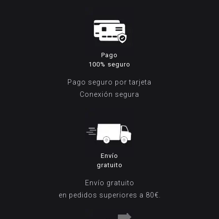
159,00€.
69,95€.
169,00€.
99
Pago
100% seguro
Pago seguro por tarjeta
Conexión segura
Envío
gratuito
Envío gratuito
en pedidos superiores a 80€.