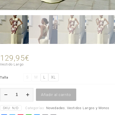
129,95
€
Vestido Largo
S
M
L
XL
Talla
Vestido
Añadir al carrito
Ohana
cantidad
SKU:
N/D
Categorías:
Novedades
,
Vestidos Largos y Monos