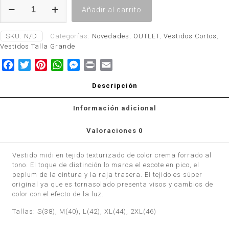
Vestido
Añadir al carrito
Montserrate
Crema
cantidad
SKU:
N/D
Categorías:
Novedades
,
OUTLET
,
Vestidos Cortos
,
Vestidos Talla Grande
Facebook
Twitter
Pinterest
WhatsApp
Messenger
Print
Email
Descripción
Información adicional
Valoraciones
0
Vestido midi en tejido texturizado de color crema forrado al
tono. El toque de distinción lo marca el escote en pico, el
peplum de la cintura y la raja trasera. El tejido es súper
original ya que es tornasolado presenta visos y cambios de
color con el efecto de la luz.
Tallas: S(38), M(40), L(42), XL(44), 2XL(46)