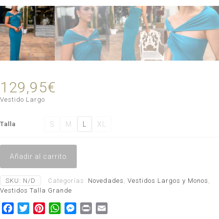
129,95
€
Vestido Largo
S
M
L
XL
Talla
Añadir al carrito
SKU:
N/D
Categorías:
Novedades
,
Vestidos Largos y Monos
,
Vestidos Talla Grande
Facebook
Twitter
Pinterest
WhatsApp
Messenger
Print
Email