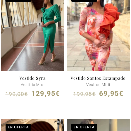
Vestido Syra
Vestido Santos Estampado
Vestido Midi
Vestido Midi
El
El
El
El
129,95
€
69,95
€
199,00
€
199,95
€
precio
precio
precio
pr
original
actual
original
ac
era:
es:
era:
es
199,00€.
129,95€.
199,95€.
69
EN OFERTA
EN OFERTA