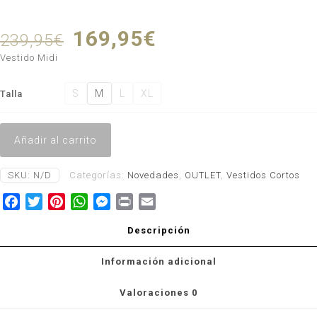
El
El
169,95
€
239,95
€
precio
precio
Vestido Midi
original
actual
S
M
L
XL
Talla
era:
es:
239,95€.
169,95€.
Añadir al carrito
SKU:
N/D
Categorías:
Novedades
,
OUTLET
,
Vestidos Cortos
Facebook
Twitter
Pinterest
WhatsApp
Messenger
Print
Email
Descripción
Información adicional
Valoraciones
0