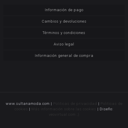
Información de pago
Cambios y devoluciones
Términos y condiciones
Aviso legal
Información general de compra
www.sultanamoda.com |
Politicas de privacidad
|
Politicas de
cookies
|
Más información sobre las cookies
| Diseño:
veovirtual.com
;)