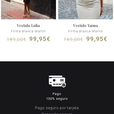
Vestido Lidia
Vestido Yaima
Firma Blanca Martín
Firma Blanca Martín
El
El
El
El
99,95
€
99,95
€
189,00
€
169,00
€
precio
precio
precio
pr
original
actual
original
ac
era:
es:
era:
es
189,00€.
99,95€.
169,00€.
99
Pago
100% seguro
Pago seguro por tarjeta