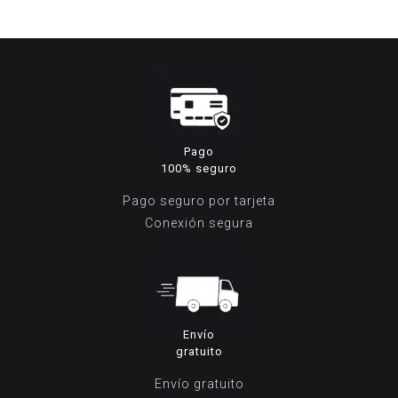
original
actual
original
ac
era:
es:
era:
es
162,50€.
79,00€.
199,95€.
79
Pago
100% seguro
Pago seguro por tarjeta
Conexión segura
Envío
gratuito
Envío gratuito