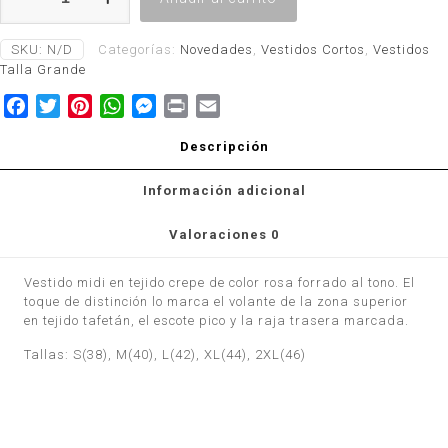
cantidad
SKU:
N/D
Categorías:
Novedades
,
Vestidos Cortos
,
Vestidos
Talla Grande
Facebook
Twitter
Pinterest
WhatsApp
Messenger
Print
Email
Descripción
Información adicional
Valoraciones
0
Vestido midi en tejido crepe de color rosa forrado al tono. El
toque de distinción lo marca el volante de la zona superior
en tejido tafetán, el escote pico y la raja trasera marcada.
Tallas: S(38), M(40), L(42), XL(44), 2XL(46)