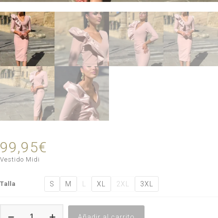
99,95
€
Vestido Midi
S
M
L
XL
2XL
3XL
Talla
Vestido
Añadir al carrito
Aurora