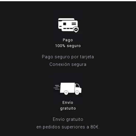
169,95€.
99,95€.
169,95€.
99
Pago
100% seguro
Pago seguro por tarjeta
Conexión segura
Envío
gratuito
Envío gratuito
en pedidos superiores a 80€.