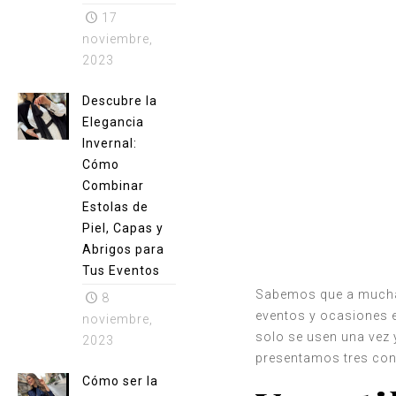
17
noviembre,
2023
Descubre la
Elegancia
Invernal:
Cómo
Combinar
Estolas de
Piel, Capas y
Abrigos para
Tus Eventos
Sabemos que a muchas 
8
eventos y ocasiones e
noviembre,
solo se usen una vez 
2023
presentamos tres cons
Cómo ser la