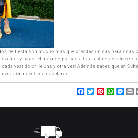
idos de fiesta son mucho más que prendas únicas para ocasio
einventar y sacar el máximo partido a tus vestidos en diversas
e cada vestido brille una y otra vez! Además sabes que en Sult
tra vez con nuestros modelaros
Facebook
Twitter
Pinterest
WhatsAp
Mess
P