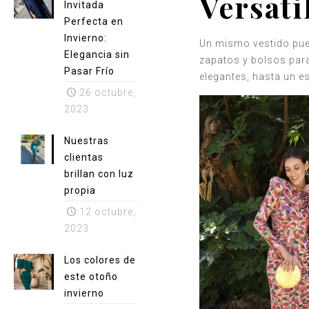
Versati
Invitada
Perfecta en
Invierno:
Un mismo vestido pued
Elegancia sin
zapatos y bolsos para
Pasar Frío
elegantes, hasta un e
26 octubre,
2023
Nuestras
clientas
brillan con luz
propia
12 octubre,
2023
Los colores de
este otoño
invierno