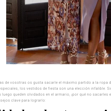
de vosotras os gusta sacarle el máximo partido a la ropa de f
speciales, los vestidos de fiesta son una elección infalible. 
y luego queden olvidados en el armario, ¡por qué no sacarles e
ejos clave para lograrlo: