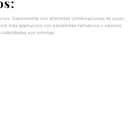
os:
orios. Experimenta con diferentes combinaciones de joyas,
n look más glamuroso con pendientes llamativos y salones
sibilidades son infinitas.