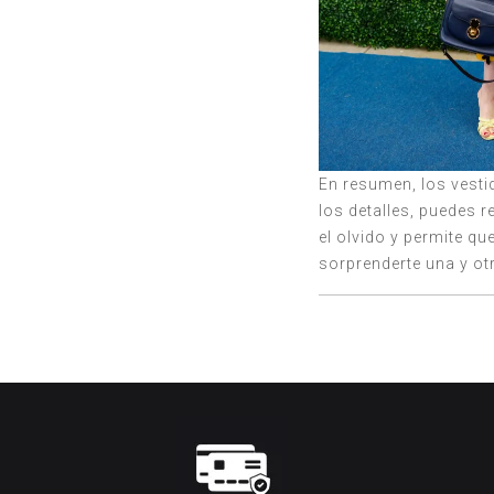
En resumen, los vest
los detalles, puedes r
el olvido y permite qu
sorprenderte una y o