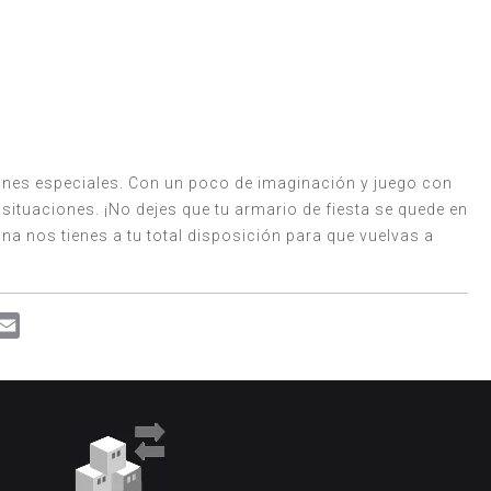
nes especiales. Con un poco de imaginación y juego con
 situaciones. ¡No dejes que tu armario de fiesta se quede en
ana nos tienes a tu total disposición para que vuelvas a
p
enger
rint
Email